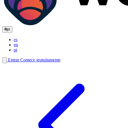
🌐
pt
es
en
pt
Entrar
Comece gratuitamente