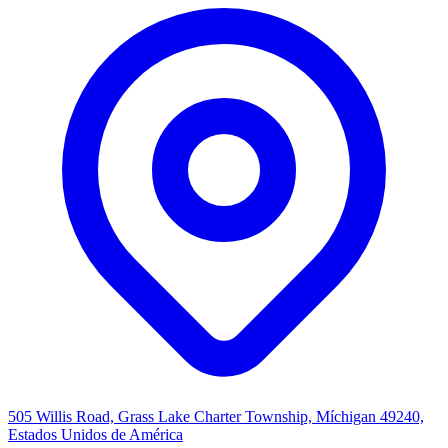
505 Willis Road, Grass Lake Charter Township, Míchigan 49240,
Estados Unidos de América