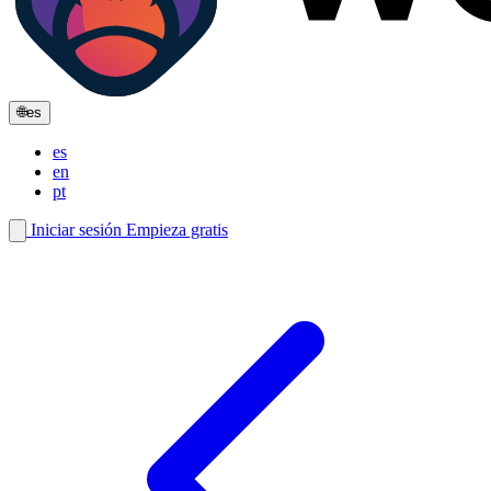
🌐
es
es
en
pt
Iniciar sesión
Empieza gratis