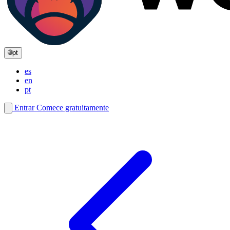
🌐
pt
es
en
pt
Entrar
Comece gratuitamente