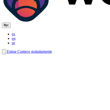
🌐
pt
es
en
pt
Entrar
Comece gratuitamente