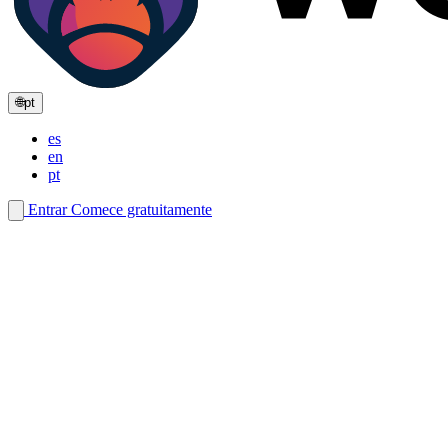
🌐
pt
es
en
pt
Entrar
Comece gratuitamente