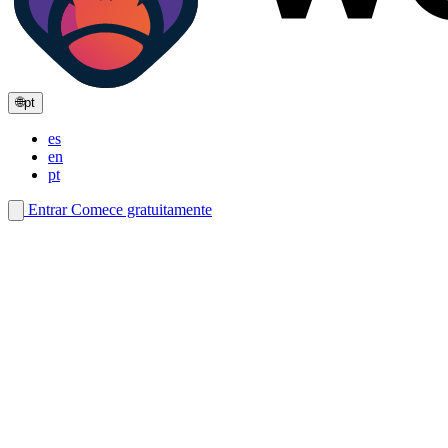
🌐
pt
es
en
pt
Entrar
Comece gratuitamente