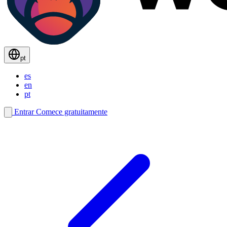
pt
es
en
pt
Entrar
Comece gratuitamente