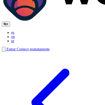
🌐
pt
es
en
pt
Entrar
Comece gratuitamente