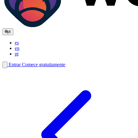
🌐
pt
es
en
pt
Entrar
Comece gratuitamente