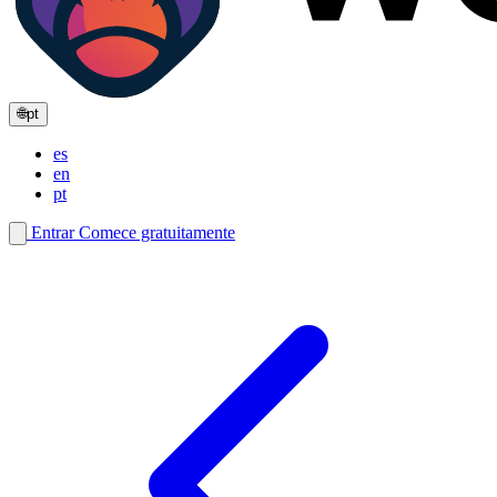
🌐
pt
es
en
pt
Entrar
Comece gratuitamente