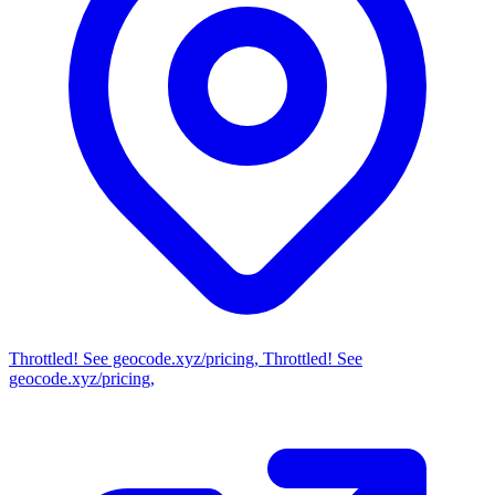
Throttled! See geocode.xyz/pricing, Throttled! See
geocode.xyz/pricing,