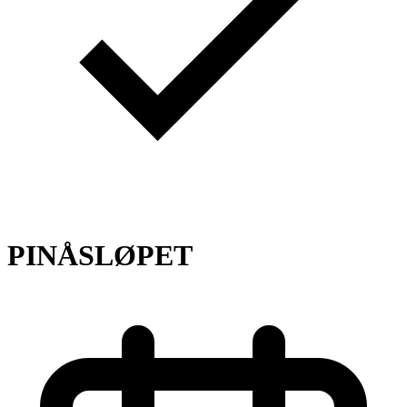
PINÅSLØPET