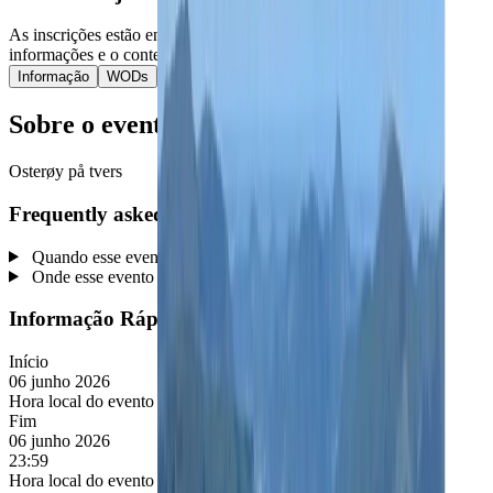
As inscrições estão encerradas, mas ainda pode consultar as
informações e o conteúdo publicado do evento.
Informação
WODs
Sobre o evento
Osterøy på tvers
Frequently asked questions
Quando esse evento é realizado?
Onde esse evento é realizado?
Informação Rápida
Início
06 junho 2026
Hora local do evento (Europe/Madrid):
06 jun. 2026, 00:00
Fim
06 junho 2026
23:59
Hora local do evento (Europe/Madrid):
06 jun. 2026, 23:59