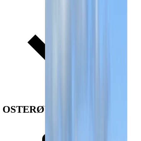
OSTERØY PÅ TVERS