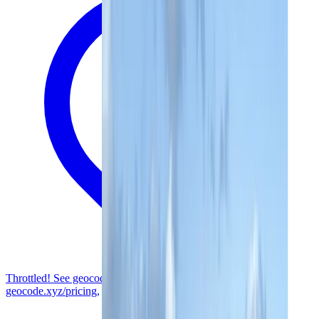
Throttled! See geocode.xyz/pricing, Throttled! See
geocode.xyz/pricing,