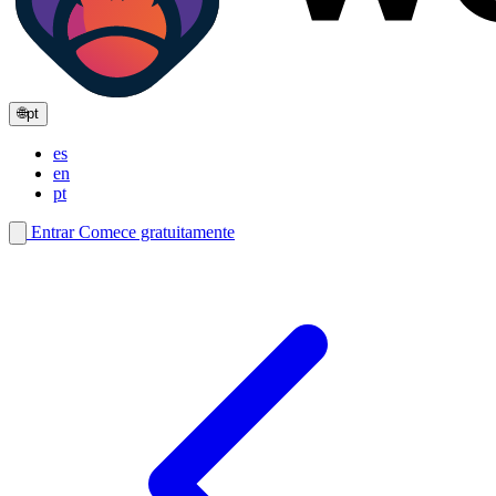
🌐
pt
es
en
pt
Entrar
Comece gratuitamente