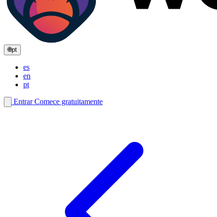
🌐
pt
es
en
pt
Entrar
Comece gratuitamente