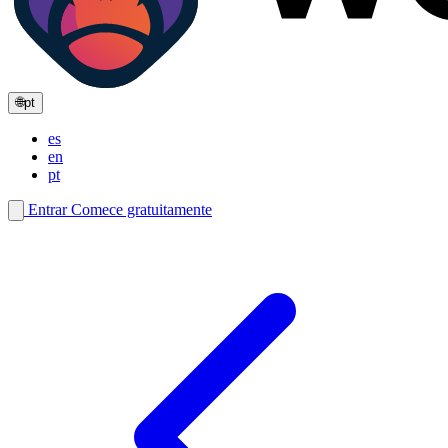
🌐
pt
es
en
pt
Entrar
Comece gratuitamente