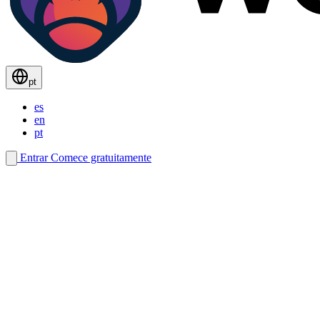
pt
es
en
pt
Entrar
Comece gratuitamente