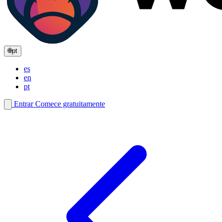
🌐
pt
es
en
pt
Entrar
Comece gratuitamente