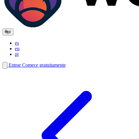
🌐
pt
es
en
pt
Entrar
Comece gratuitamente