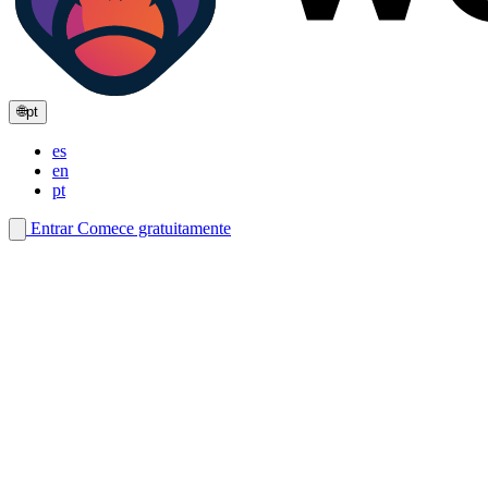
🌐
pt
es
en
pt
Entrar
Comece gratuitamente