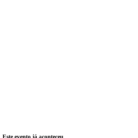
Este evento já aconteceu