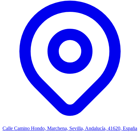
Calle Camino Hondo, Marchena, Sevilla, Andalucía, 41620, España