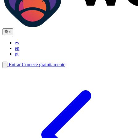
🌐
pt
es
en
pt
Entrar
Comece gratuitamente