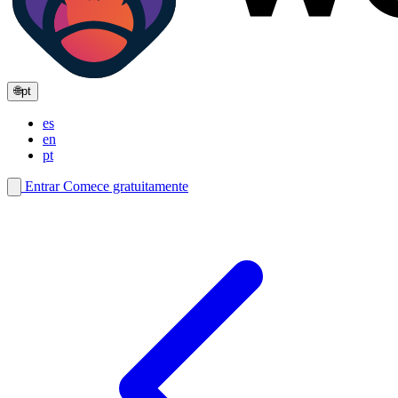
🌐
pt
es
en
pt
Entrar
Comece gratuitamente