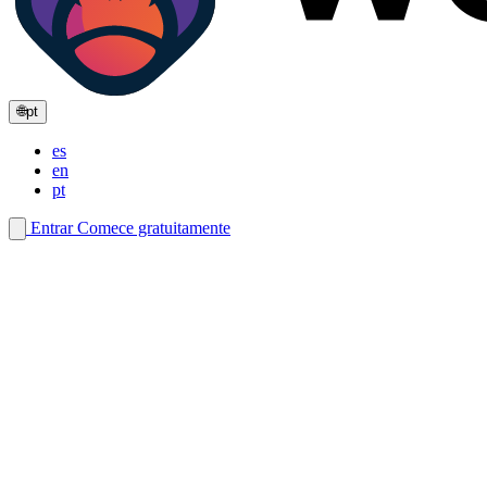
🌐
pt
es
en
pt
Entrar
Comece gratuitamente