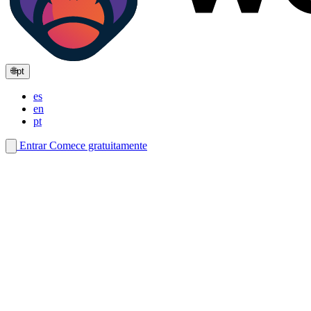
🌐
pt
es
en
pt
Entrar
Comece gratuitamente