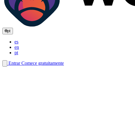
🌐
pt
es
en
pt
Entrar
Comece gratuitamente