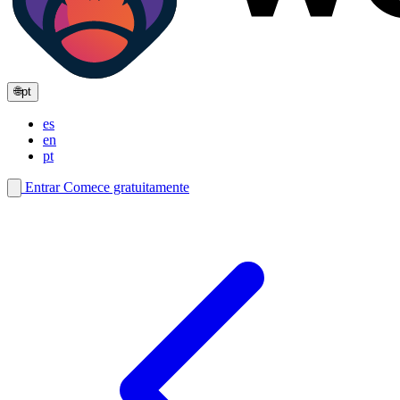
🌐
pt
es
en
pt
Entrar
Comece gratuitamente