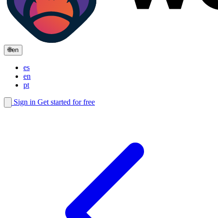
🌐
en
es
en
pt
Sign in
Get started for free