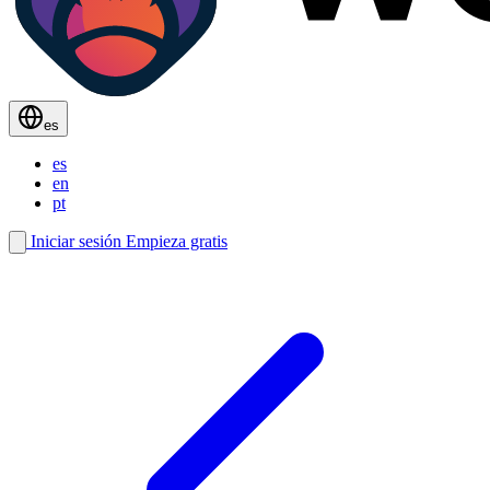
es
es
en
pt
Iniciar sesión
Empieza gratis