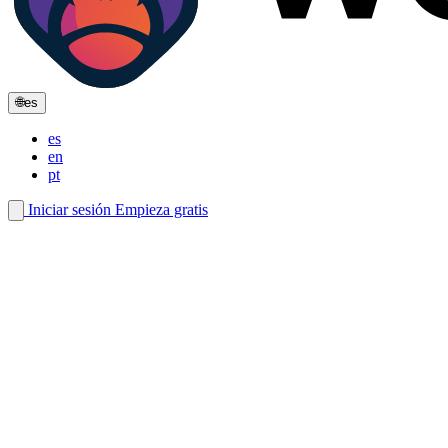
🌐
es
es
en
pt
Iniciar sesión
Empieza gratis