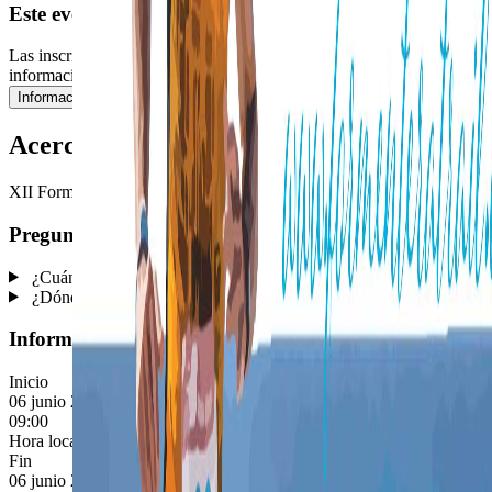
Este evento ya ha pasado
Las inscripciones están cerradas, pero puedes consultar la
información y el contenido publicado.
Información
Acerca del Evento
XII Formentera Trail 21.1 - 2026
Preguntas frecuentes
¿Cuándo se celebra este evento?
¿Dónde se celebra este evento?
Información Rápida
Inicio
06 junio 2026
09:00
Hora local del evento (Europe/Madrid):
06 jun 2026, 09:00
Fin
06 junio 2026