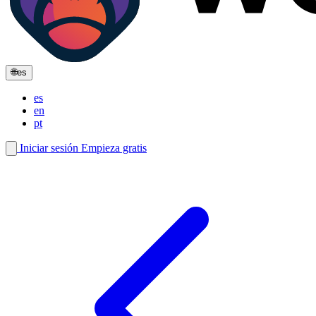
🌐
es
es
en
pt
Iniciar sesión
Empieza gratis