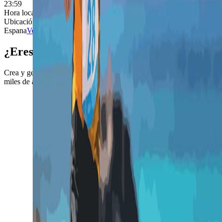
23:59
Hora local del evento (Europe/Madrid):
06 jun 2026, 23:59
Ubicación
Espana
Ver en Google Maps
¿Eres organizador/a?
Crea y gestiona tus eventos deportivos de forma profesional. Llega a
miles de atletas y simplifica todo el proceso de inscripción.