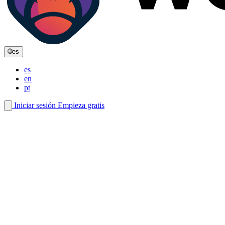
🌐
es
es
en
pt
Iniciar sesión
Empieza gratis