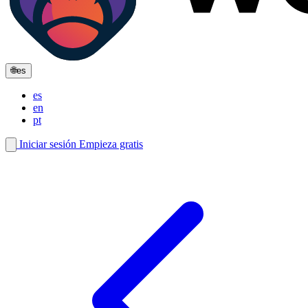
🌐
es
es
en
pt
Iniciar sesión
Empieza gratis