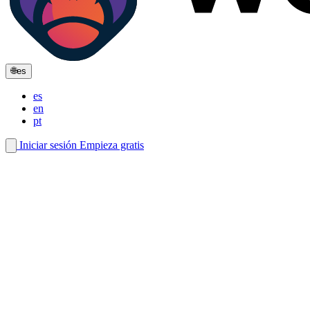
🌐
es
es
en
pt
Iniciar sesión
Empieza gratis