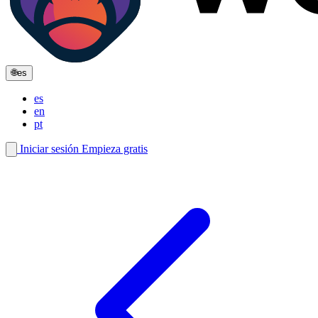
🌐
es
es
en
pt
Iniciar sesión
Empieza gratis