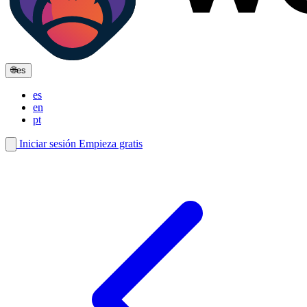
🌐
es
es
en
pt
Iniciar sesión
Empieza gratis