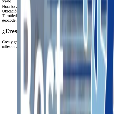
23:59
Hora local del evento (Europe/Madrid):
06 jun 2026, 23:59
Ubicación
Throttled! See geocode.xyz/pricing, Throttled! See
geocode.xyz/pricing,
Ver en Google Maps
¿Eres organizador/a?
Crea y gestiona tus eventos deportivos de forma profesional. Llega a
miles de atletas y simplifica todo el proceso de inscripción.