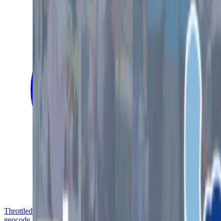
Throttled! See geocode.xyz/pricing, Throttled! See
geocode.xyz/pricing,