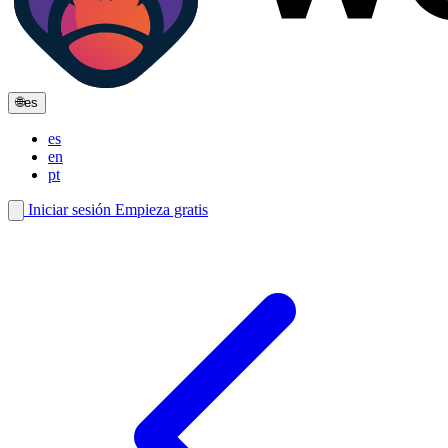
🌐
es
es
en
pt
Iniciar sesión
Empieza gratis