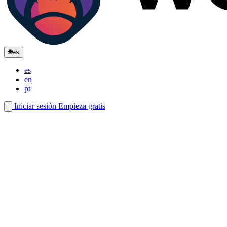
🌐
es
es
en
pt
Iniciar sesión
Empieza gratis