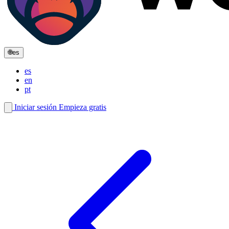
🌐
es
es
en
pt
Iniciar sesión
Empieza gratis