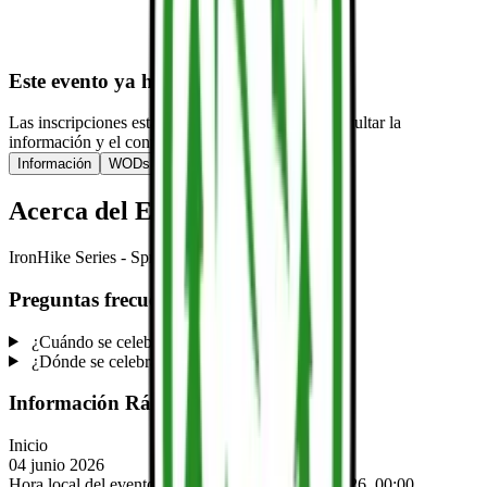
Este evento ya ha pasado
Las inscripciones están cerradas, pero puedes consultar la
información y el contenido publicado.
Información
WODs
Acerca del Evento
IronHike Series - Spring '26
Preguntas frecuentes
¿Cuándo se celebra este evento?
¿Dónde se celebra este evento?
Información Rápida
Inicio
04 junio 2026
Hora local del evento (Europe/Madrid):
04 jun 2026, 00:00