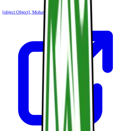
[object Object], Mohawk Mountain Ski Area,