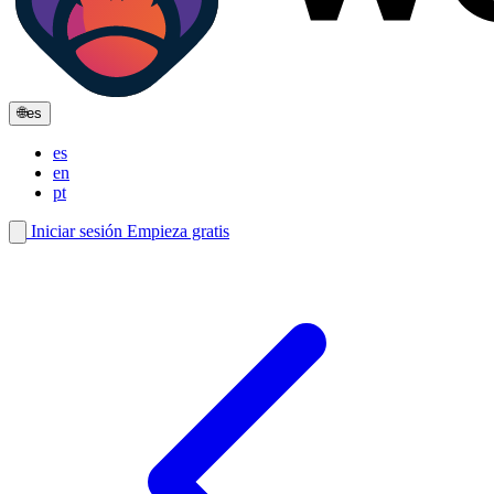
🌐
es
es
en
pt
Iniciar sesión
Empieza gratis