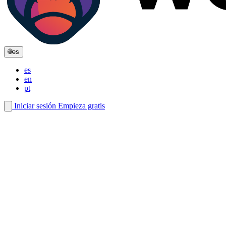
🌐
es
es
en
pt
Iniciar sesión
Empieza gratis