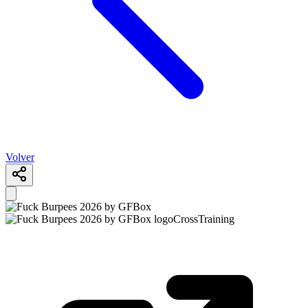
Volver
CrossTraining