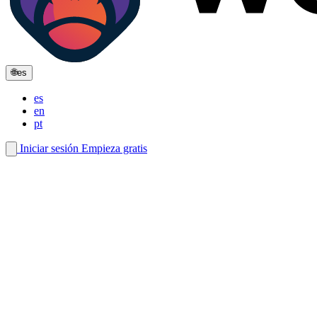
🌐
es
es
en
pt
Iniciar sesión
Empieza gratis