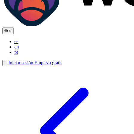
🌐
es
es
en
pt
Iniciar sesión
Empieza gratis