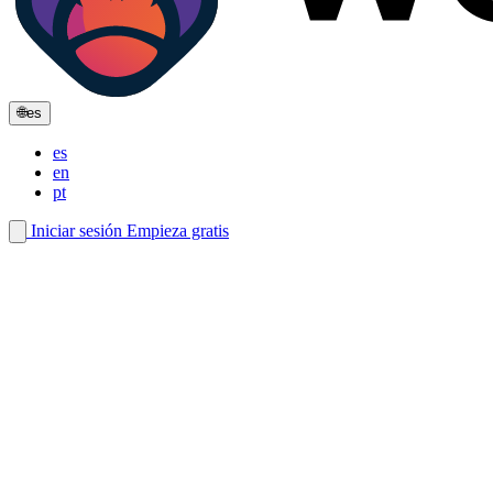
🌐
es
es
en
pt
Iniciar sesión
Empieza gratis