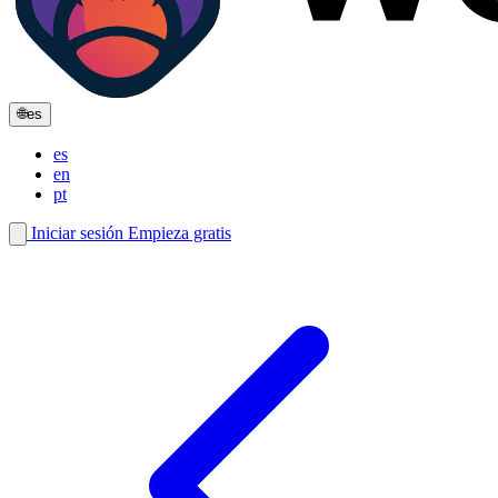
🌐
es
es
en
pt
Iniciar sesión
Empieza gratis