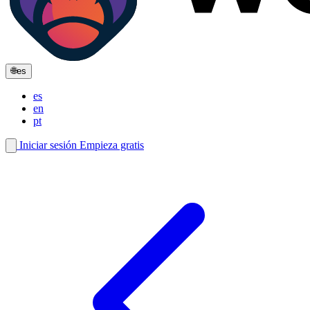
🌐
es
es
en
pt
Iniciar sesión
Empieza gratis