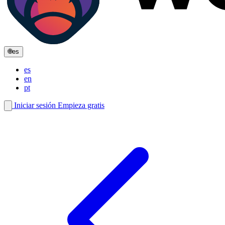
🌐
es
es
en
pt
Iniciar sesión
Empieza gratis