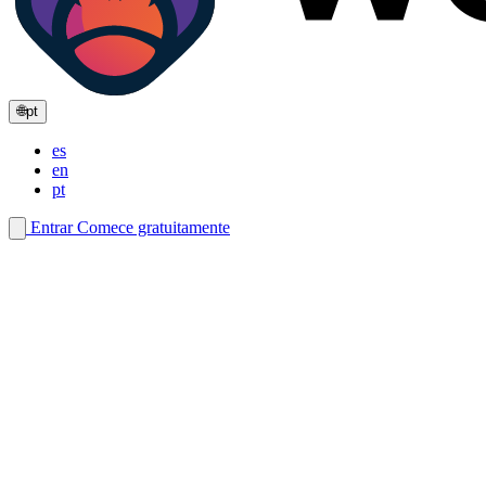
🌐
pt
es
en
pt
Entrar
Comece gratuitamente