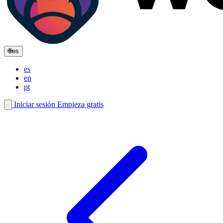
🌐
es
es
en
pt
Iniciar sesión
Empieza gratis