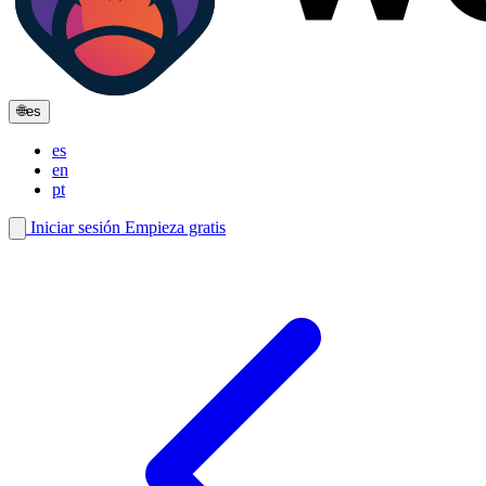
🌐
es
es
en
pt
Iniciar sesión
Empieza gratis